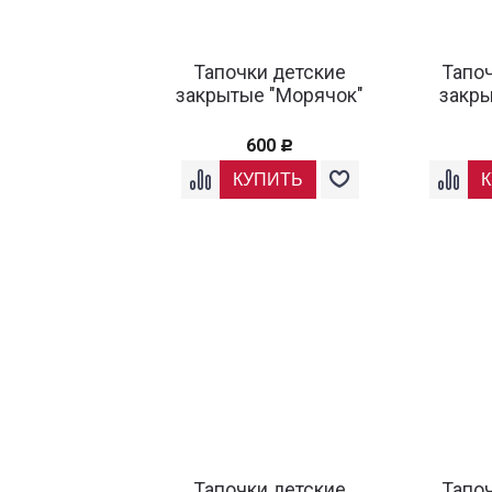
Тапочки детские
Тапо
закрытые "Морячок"
закры
600
Р
Тапочки детские
Тапо