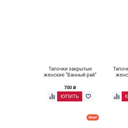
Тапочки закрытые
Тапоч
женские "Банный рай"
женс
700
Р
New!