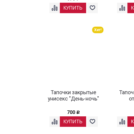
Хит!
Тапочки закрытые
Тапоч
унисекс "День-ночь"
о
700
Р