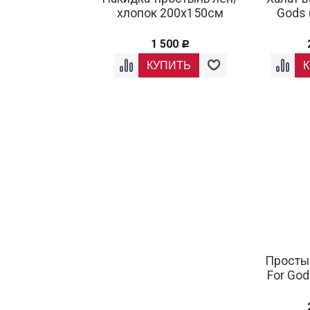
хлопок 200х150см
Gods 
1 500
Р
Просты
For Go