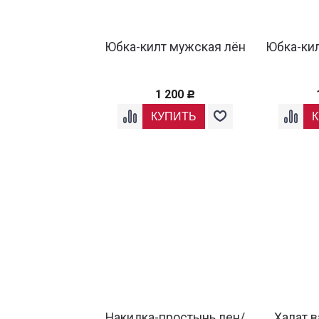
Юбка-килт мужская лён
Юбка-ки
1 200
Р
Накидка-простынь лен/
Халат 