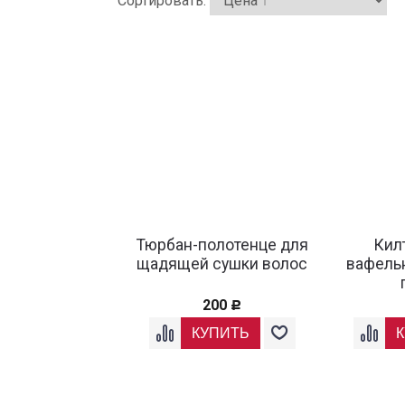
Сортировать:
Тюрбан-полотенце для
Кил
щадящей сушки волос
вафель
200
Р