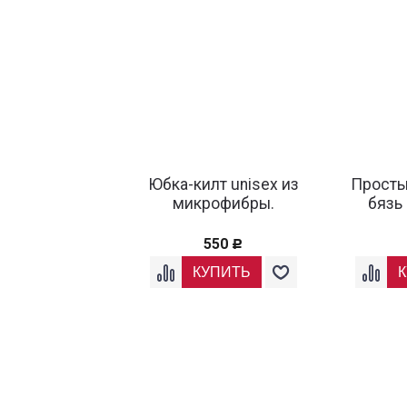
Юбка-килт unisex из
Просты
микрофибры.
бязь
550
Р