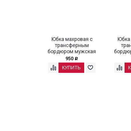
Юбка махровая с
Юбка 
трансферным
тра
бордюром мужская
бордю
950
Р